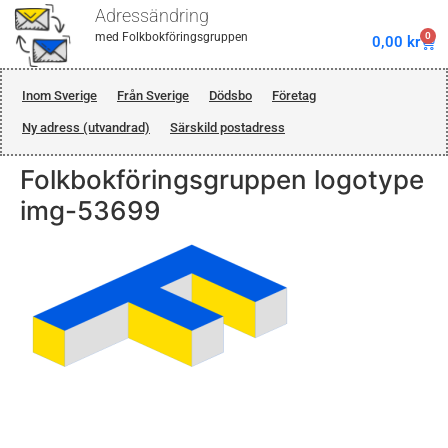
Adressändring
0
med Folkbokföringsgruppen
0,00
kr
Inom Sverige
Från Sverige
Dödsbo
Företag
Ny adress (utvandrad)
Särskild postadress
Folkbokföringsgruppen logotype
img-53699