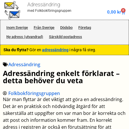
Adressändring
0
med Folkbokföringsgruppen
0,00
kr
Inom Sverige
Från Sverige
Dödsbo
Företag
Ny adress (utvandrad)
Särskild postadress
Ska du flytta?
Gör en
adressändring
i några få steg.
Adressändring
Adressändring enkelt förklarat –
detta behöver du veta
Folkbokföringsgruppen
När man flyttar är det viktigt att göra en adressändring.
Det är en praktisk och nödvändig åtgärd för att
säkerställa att uppgifter om var man bor är korrekta och
att post och information kommer fram. En korrekt
adress i registren är också en förutsättning för att