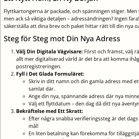
Flyttkartongerna är packade, och spänningen stiger. Men v
men ack så viktiga detaljen – adressändringen? Ingen fara
säkerställa att dina brev och paket hittar rätt till din nya o
Steg för Steg mot Din Nya Adress
Välj Din Digitala Vägvisare:
Först och främst, välj rä
allt mer digitaliserad värld är det bra att komma ihå
postregistreringen.
Fyll i Det Glada Formuläret:
Skriv in ditt namn och din gamla adress med et
samlat där.
Ange din nya, spännande adress där nya minnen
Välj ett flyttdatum – den dag då ditt nya äventyr 
Bekräftelse med Ett Skratt:
Efter några snabba verifieringssteg är det dags f
mål!
En liten betalning kan förekomma för tilläggst