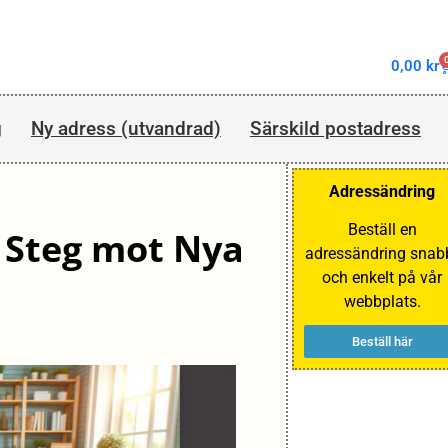
0,00
kr
g
Ny adress (utvandrad)
Särskild postadress
Adressändring
Beställ en
t Steg mot Nya
adressändring snab
och enkelt på vår
webbplats.
Beställ här