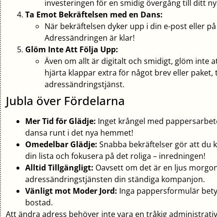
investeringen för en smidig övergång till ditt nya
Ta Emot Bekräftelsen med en Dans:
När bekräftelsen dyker upp i din e-post eller på
Adressändringen är klar!
Glöm Inte Att Följa Upp:
Även om allt är digitalt och smidigt, glöm inte att 
hjärta klappar extra för något brev eller paket, 
adressändringstjänst.
Jubla över Fördelarna
Mer Tid för Glädje:
Inget krångel med pappersarbete e
dansa runt i det nya hemmet!
Omedelbar Glädje:
Snabba bekräftelser gör att du 
din lista och fokusera på det roliga – inredningen!
Alltid Tillgängligt:
Oavsett om det är en ljus morgon e
adressändringstjänsten din ständiga kompanjon.
Vänligt mot Moder Jord:
Inga pappersformulär bety
bostad.
Att ändra adress behöver inte vara en tråkig administrativ 