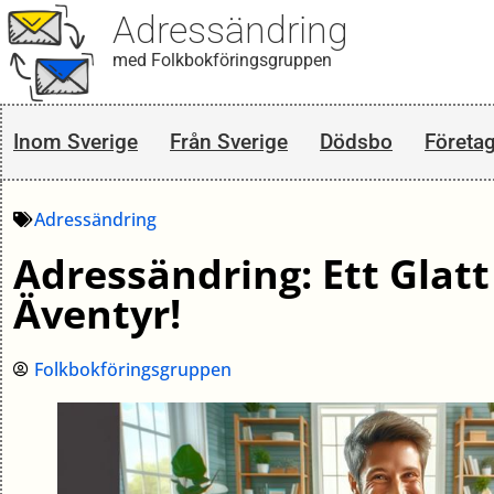
Adressändring
med Folkbokföringsgruppen
Inom Sverige
Från Sverige
Dödsbo
Företa
Adressändring
Adressändring: Ett Glat
Äventyr!
Folkbokföringsgruppen