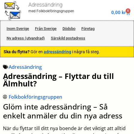
Adressändring
0
med Folkbokföringsgruppen
0,00
kr
Inom Sverige
Från Sverige
Dödsbo
Företag
Ny adress (utvandrad)
Särskild postadress
Ska du flytta?
Gör en
adressändring
i några få steg.
Adressändring
Adressändring – Flyttar du till
Älmhult?
Folkbokföringsgruppen
Glöm inte adressändring – Så
enkelt anmäler du din nya adress
När du flyttar till ditt nya boende är det viktigt att alltid