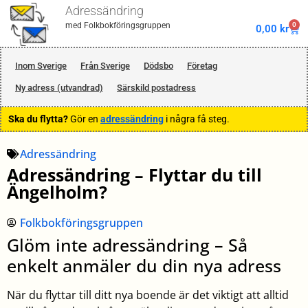
Adressändring
0
med Folkbokföringsgruppen
0,00
kr
Inom Sverige
Från Sverige
Dödsbo
Företag
Ny adress (utvandrad)
Särskild postadress
Ska du flytta?
Gör en
adressändring
i några få steg.
Adressändring
Adressändring – Flyttar du till
Ängelholm?
Folkbokföringsgruppen
Glöm inte adressändring – Så
enkelt anmäler du din nya adress
När du flyttar till ditt nya boende är det viktigt att alltid