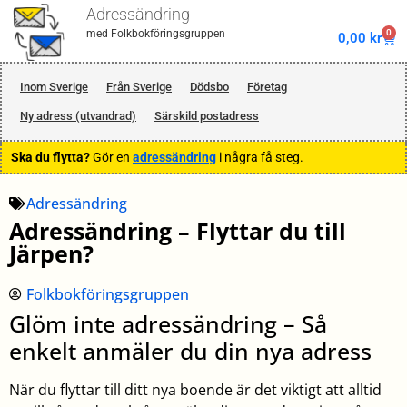
Adressändring
0
med Folkbokföringsgruppen
0,00
kr
Inom Sverige
Från Sverige
Dödsbo
Företag
Ny adress (utvandrad)
Särskild postadress
Ska du flytta?
Gör en
adressändring
i några få steg.
Adressändring
Adressändring – Flyttar du till
Järpen?
Folkbokföringsgruppen
Glöm inte adressändring – Så
enkelt anmäler du din nya adress
När du flyttar till ditt nya boende är det viktigt att alltid