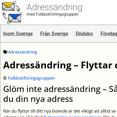
Adressändring
med Folkbokföringsgruppen
Inom Sverige
Från Sverige
Dödsbo
Företa
Adressändring
Adressändring – Flyttar 
Folkbokföringsgruppen
Glöm inte adressändring – S
du din nya adress
När du flyttar till ditt nya boende är det viktigt att alltid s