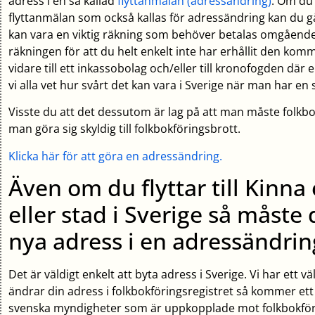
adress i en så kallad
flyttanmälan (adressändring)
. Om du 
flyttanmälan som också kallas för adressändring kan du g
kan vara en viktig räkning som behöver betalas omgående
räkningen för att du helt enkelt inte har erhållit den ko
vidare till ett inkassobolag och/eller till kronofogden där
vi alla vet hur svårt det kan vara i Sverige när man har en 
Visste du att det dessutom är lag på att man måste folkbo
man göra sig skyldig till folkbokföringsbrott.
Klicka här för att göra en adressändring.
Även om du flyttar till Kinna 
eller stad i Sverige så måst
nya adress i en adressändrin
Det är väldigt enkelt att byta adress i Sverige. Vi har ett
ändrar din adress i folkbokföringsregistret så kommer ett
svenska myndigheter som är uppkopplade mot folkbokförin