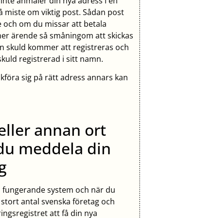
inte anmäler din nya adress i en
å miste om viktig post. Sådan post
 och om du missar att betala
mmer ärende så småningom att skickas
 en skuld kommer att registreras och
skuld registrerad i sitt namn.
kföra sig på rätt adress annars kan
eller annan ort
e du meddela din
g
 väl fungerande system och när du
 stort antal svenska företag och
gsregistret att få din nya