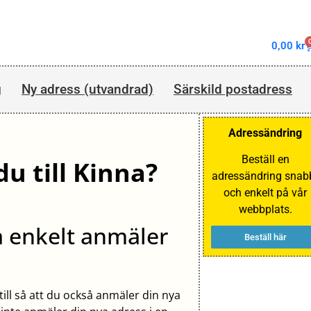
0,00
kr
g
Ny adress (utvandrad)
Särskild postadress
Adressändring
Beställ en
du till Kinna?
adressändring snab
och enkelt på vår
webbplats.
å enkelt anmäler
Beställ här
e till så att du också anmäler din nya