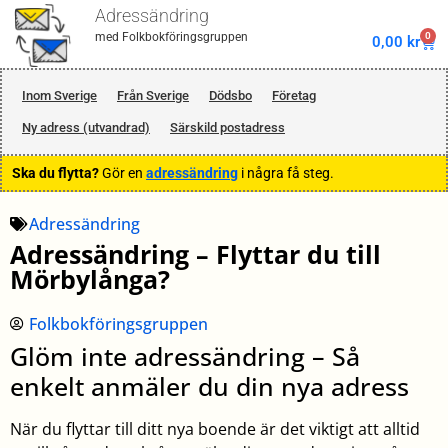
Adressändring
0
med Folkbokföringsgruppen
0,00
kr
Inom Sverige
Från Sverige
Dödsbo
Företag
Ny adress (utvandrad)
Särskild postadress
Ska du flytta?
Gör en
adressändring
i några få steg.
Adressändring
Adressändring – Flyttar du till
Mörbylånga?
Folkbokföringsgruppen
Glöm inte adressändring – Så
enkelt anmäler du din nya adress
När du flyttar till ditt nya boende är det viktigt att alltid