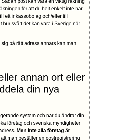
. Sådan post kan vara en viktig räkning
ingen för att du helt enkelt inte har
 ett inkassobolag och/eller till
 hur svårt det kan vara i Sverige när
a sig på rätt adress annars kan man
eller annan ort eller
ddela din nya
 fungerande system och när du ändrar din
enska företag och svenska myndigheter
 adress.
Men inte alla företag är
 att man beställer en postregistrering