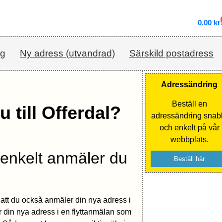
0,00
kr
ag
Ny adress (utvandrad)
Särskild postadress
Adressändring
Beställ en
 till Offerdal?
adressändring snab
och enkelt på vår
webbplats.
 enkelt anmäler du
Beställ här
l så att du också anmäler din nya adress i
 din nya adress i en flyttanmälan som