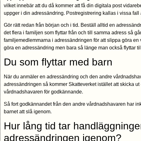
vilket innebär att du då kommer att få din digitala post vidareb
uppger i din adressändring. Postregistrering kallas i vissa fall
Gör rätt redan från början och i tid. Beställ alltid en adressändri
det flera i familjen som flyttar från och till samma adress så går 
familjemedlemmarna i adressändringen för att slippa göra en v
göra en adressändring men bara så länge man också flyttar ti
Du som flyttar med barn
När du anmäler en adressändring och den andre vårdnadshavar
adressändringen så kommer Skatteverket istället att skicka ut e
vårdnadshavaren för godkännande.
Så fort godkännandet från den andre vårdnadshavaren har i
barnet att slå igenom.
Hur lång tid tar handläggninge
adressändringen igenom?