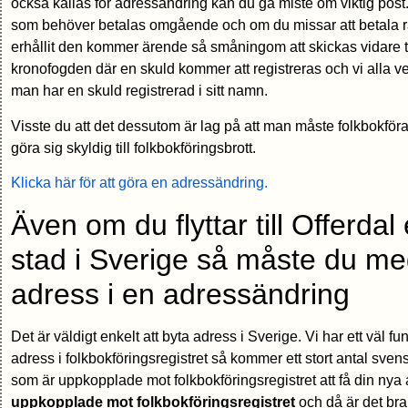
också kallas för adressändring kan du gå miste om viktig post
som behöver betalas omgående och om du missar att betala räkn
erhållit den kommer ärende så småningom att skickas vidare till
kronofogden där en skuld kommer att registreras och vi alla vet
man har en skuld registrerad i sitt namn.
Visste du att det dessutom är lag på att man måste folkbokför
göra sig skyldig till folkbokföringsbrott.
Klicka här för att göra en adressändring.
Även om du flyttar till Offerdal 
stad i Sverige så måste du me
adress i en adressändring
Det är väldigt enkelt att byta adress i Sverige. Vi har ett väl
adress i folkbokföringsregistret så kommer ett stort antal sv
som är uppkopplade mot folkbokföringsregistret att få din nya
uppkopplade mot folkbokföringsregistret
och då är det bra