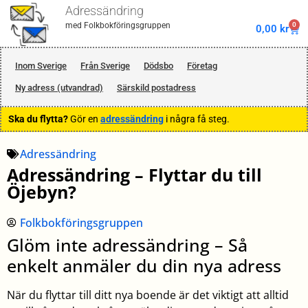
Adressändring
0
med Folkbokföringsgruppen
0,00
kr
Inom Sverige
Från Sverige
Dödsbo
Företag
Ny adress (utvandrad)
Särskild postadress
Ska du flytta?
Gör en
adressändring
i några få steg.
Adressändring
Adressändring – Flyttar du till
Öjebyn?
Folkbokföringsgruppen
Glöm inte adressändring – Så
enkelt anmäler du din nya adress
När du flyttar till ditt nya boende är det viktigt att alltid