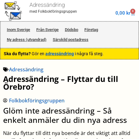
Adressändring
0
med Folkbokföringsgruppen
0,00
kr
Inom Sverige
Från Sverige
Dödsbo
Företag
Ny adress (utvandrad)
Särskild postadress
Ska du flytta?
Gör en
adressändring
i några få steg.
Adressändring
Adressändring – Flyttar du till
Örebro?
Folkbokföringsgruppen
Glöm inte adressändring – Så
enkelt anmäler du din nya adress
När du flyttar till ditt nya boende är det viktigt att alltid