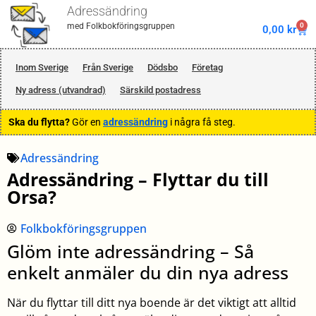
Adressändring
0
med Folkbokföringsgruppen
0,00
kr
Inom Sverige
Från Sverige
Dödsbo
Företag
Ny adress (utvandrad)
Särskild postadress
Ska du flytta?
Gör en
adressändring
i några få steg.
Adressändring
Adressändring – Flyttar du till
Orsa?
Folkbokföringsgruppen
Glöm inte adressändring – Så
enkelt anmäler du din nya adress
När du flyttar till ditt nya boende är det viktigt att alltid