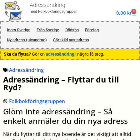
Adressändring
0
med Folkbokföringsgruppen
0,00
kr
Inom Sverige
Från Sverige
Dödsbo
Företag
Ny adress (utvandrad)
Särskild postadress
Ska du flytta?
Gör en
adressändring
i några få steg.
Adressändring
Adressändring – Flyttar du till
Ryd?
Folkbokföringsgruppen
Glöm inte adressändring – Så
enkelt anmäler du din nya adress
När du flyttar till ditt nya boende är det viktigt att alltid