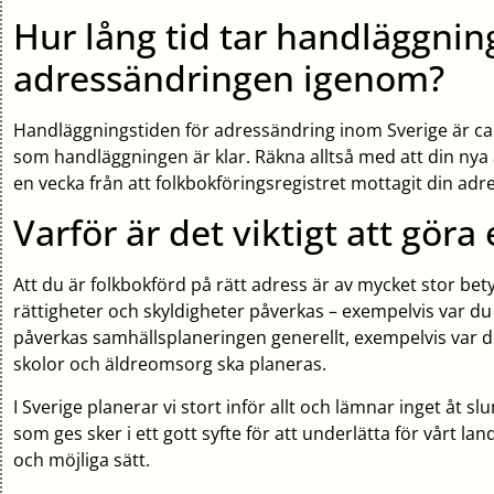
Hur lång tid tar handläggnin
adressändringen igenom?
Handläggningstiden för adressändring inom Sverige är ca
som handläggningen är klar. Räkna alltså med att din nya 
en vecka från att folkbokföringsregistret mottagit din adr
Varför är det viktigt att gör
Att du är folkbokförd på rätt adress är av mycket stor bety
rättigheter och skyldigheter påverkas – exempelvis var du 
påverkas samhällsplaneringen generellt, exempelvis var 
skolor och äldreomsorg ska planeras.
I Sverige planerar vi stort inför allt och lämnar inget åt sl
som ges sker i ett gott syfte för att underlätta för vårt la
och möjliga sätt.