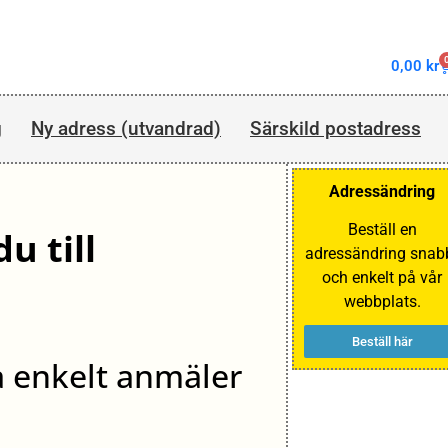
0,00
kr
g
Ny adress (utvandrad)
Särskild postadress
Adressändring
Beställ en
u till
adressändring snab
och enkelt på vår
webbplats.
Beställ här
å enkelt anmäler