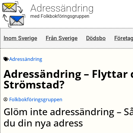
Adressändring
med Folkbokföringsgruppen
Inom Sverige
Från Sverige
Dödsbo
Företa
Adressändring
Adressändring – Flyttar d
Strömstad?
Folkbokföringsgruppen
Glöm inte adressändring – S
du din nya adress