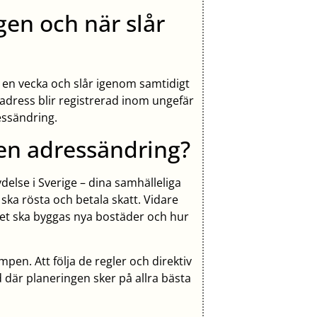
gen och när slår
 en vecka och slår igenom samtidigt
adress blir registrerad inom ungefär
essändring.
a en adressändring?
delse i Sverige – dina samhälleliga
ska rösta och betala skatt. Vidare
det ska byggas nya bostäder och hur
umpen. Att följa de regler och direktiv
nd där planeringen sker på allra bästa