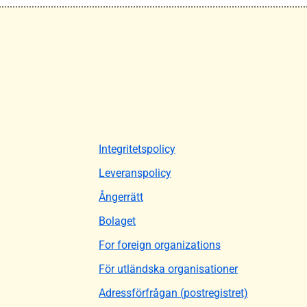
Integritetspolicy
Leveranspolicy
Ångerrätt
Bolaget
For foreign organizations
För utländska organisationer
Adressförfrågan (postregistret)