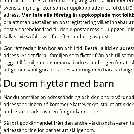
ändrar din adress i folkbokföringsregistret så kommer ett
svenska myndigheter som är uppkopplade mot folkbokförin
adress.
Men inte alla företag är uppkopplade mot folkb
bra att man beställer en postregistrering vilket innebär at
post vidarebefordrad till den e-postadress du uppger i di
kallas i vissa fall även för eftersändning av post.
Gör rätt redan från början och i tid. Beställ alltid en adres
adress. Är det flera i familjen som flyttar från och till sam
lägga till familjemedlemmarna i adressändringen för att sl
att gemensamt göra en adressändring men bara så länge m
Du som flyttar med barn
När du anmäler en adressändring och den andre vårdnads
adressändringen så kommer Skatteverket istället att skicka
andre vårdnadshavaren för godkännande.
Så fort godkännandet från den andre vårdnadshavaren 
adressändring för barnet att slå igenom.