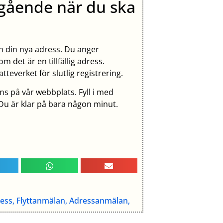
gående när du ska
ch din nya adress. Du anger
m det är en tillfällig adress.
teverket för slutlig registrering.
ns på vår webbplats. Fyll i med
 Du är klar på bara någon minut.
ress, Flyttanmälan, Adressanmälan,