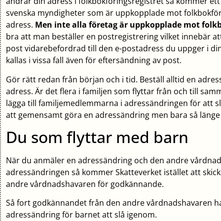
ändrar din adress i folkbokföringsregistret så kommer ett
svenska myndigheter som är uppkopplade mot folkbokförin
adress.
Men inte alla företag är uppkopplade mot folkb
bra att man beställer en postregistrering vilket innebär at
post vidarebefordrad till den e-postadress du uppger i di
kallas i vissa fall även för eftersändning av post.
Gör rätt redan från början och i tid. Beställ alltid en adres
adress. Är det flera i familjen som flyttar från och till sam
lägga till familjemedlemmarna i adressändringen för att sl
att gemensamt göra en adressändring men bara så länge m
Du som flyttar med barn
När du anmäler en adressändring och den andre vårdnads
adressändringen så kommer Skatteverket istället att skicka
andre vårdnadshavaren för godkännande.
Så fort godkännandet från den andre vårdnadshavaren 
adressändring för barnet att slå igenom.