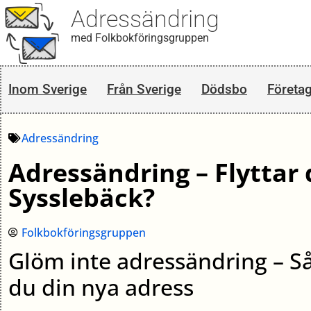
Adressändring
med Folkbokföringsgruppen
Inom Sverige
Från Sverige
Dödsbo
Företa
Adressändring
Adressändring – Flyttar d
Sysslebäck?
Folkbokföringsgruppen
Glöm inte adressändring – S
du din nya adress