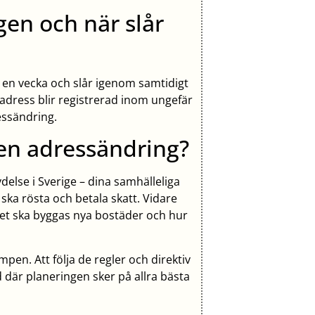
gen och när slår
 en vecka och slår igenom samtidigt
adress blir registrerad inom ungefär
essändring.
a en adressändring?
delse i Sverige – dina samhälleliga
ska rösta och betala skatt. Vidare
det ska byggas nya bostäder och hur
umpen. Att följa de regler och direktiv
nd där planeringen sker på allra bästa