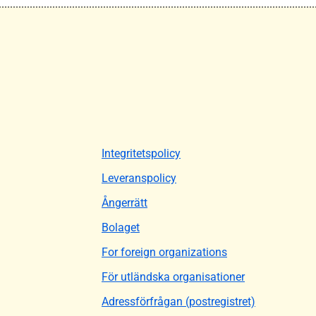
Integritetspolicy
Leveranspolicy
Ångerrätt
Bolaget
For foreign organizations
För utländska organisationer
Adressförfrågan (postregistret)