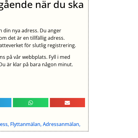
gående när du ska
ch din nya adress. Du anger
m det är en tillfällig adress.
teverket för slutlig registrering.
ns på vår webbplats. Fyll i med
 Du är klar på bara någon minut.
ress, Flyttanmälan, Adressanmälan,