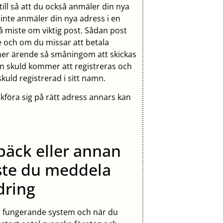
e till så att du också anmäler din nya
inte anmäler din nya adress i en
å miste om viktig post. Sådan post
 och om du missar att betala
mmer ärende så småningom att skickas
 en skuld kommer att registreras och
skuld registrerad i sitt namn.
kföra sig på rätt adress annars kan
ebäck eller annan
åste du meddela
dring
 väl fungerande system och när du