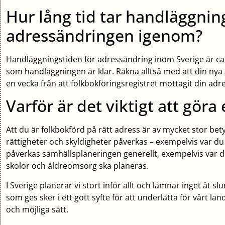
Hur lång tid tar handläggnin
adressändringen igenom?
Handläggningstiden för adressändring inom Sverige är ca
som handläggningen är klar. Räkna alltså med att din nya 
en vecka från att folkbokföringsregistret mottagit din adr
Varför är det viktigt att gör
Att du är folkbokförd på rätt adress är av mycket stor bety
rättigheter och skyldigheter påverkas – exempelvis var du 
påverkas samhällsplaneringen generellt, exempelvis var 
skolor och äldreomsorg ska planeras.
I Sverige planerar vi stort inför allt och lämnar inget åt sl
som ges sker i ett gott syfte för att underlätta för vårt la
och möjliga sätt.