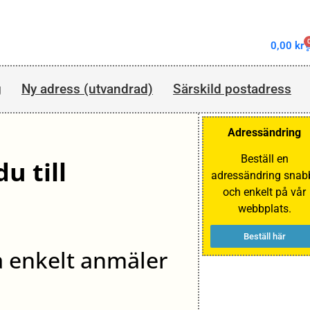
0,00
kr
g
Ny adress (utvandrad)
Särskild postadress
Adressändring
Beställ en
u till
adressändring snab
och enkelt på vår
webbplats.
Beställ här
å enkelt anmäler