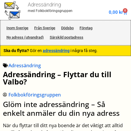
Adressändring
0
med Folkbokföringsgruppen
0,00
kr
Inom Sverige
Från Sverige
Dödsbo
Företag
Ny adress (utvandrad)
Särskild postadress
Ska du flytta?
Gör en
adressändring
i några få steg.
Adressändring
Adressändring – Flyttar du till
Valbo?
Folkbokföringsgruppen
Glöm inte adressändring – Så
enkelt anmäler du din nya adress
När du flyttar till ditt nya boende är det viktigt att alltid