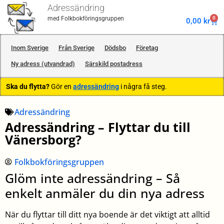
Adressändring
0
med Folkbokföringsgruppen
0,00
kr
Inom Sverige
Från Sverige
Dödsbo
Företag
Ny adress (utvandrad)
Särskild postadress
Ska du flytta?
Gör en
adressändring
i några få steg.
Adressändring
Adressändring – Flyttar du till
Vänersborg?
Folkbokföringsgruppen
Glöm inte adressändring – Så
enkelt anmäler du din nya adress
När du flyttar till ditt nya boende är det viktigt att alltid