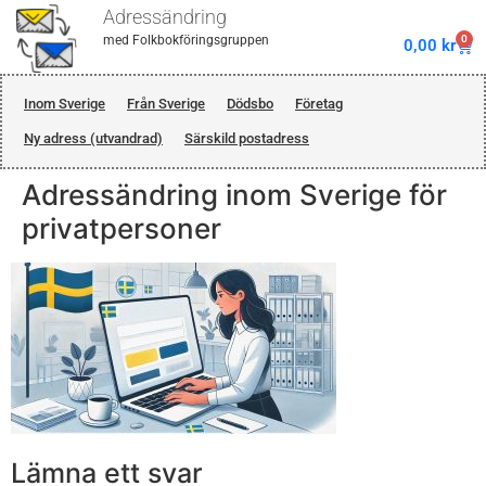
Adressändring
0
med Folkbokföringsgruppen
0,00
kr
Inom Sverige
Från Sverige
Dödsbo
Företag
Ny adress (utvandrad)
Särskild postadress
Adressändring inom Sverige för
privatpersoner
Lämna ett svar