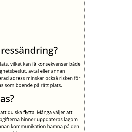
dressändring?
plats, vilket kan få konsekvenser både
ghetsbeslut, avtal eller annan
erad adress minskar också risken för
as som boende på rätt plats.
as?
tt du ska flytta. Många väljer att
uppgifterna hinner uppdateras lagom
h annan kommunikation hamna på den