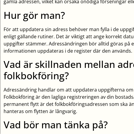
gamla adressen, vilket kan orsaka onödiga förseningar el
Hur gör man?
För att uppdatera sin adress behöver man fylla i de uppgi
enligt gällande rutiner. Det är viktigt att ange korrekt datum
uppgifter stämmer. Adressändringen bör alltid göras på ett k
informationen uppdateras i de register där den används.
Vad är skillnaden mellan ad
folkbokföring?
Adressändring handlar om att uppdatera uppgifterna om va
Folkbokföring är den lagliga registreringen av din bosta
permanent flytt är det folkbokföringsadressen som ska änd
hanteras om flytten är långvarig.
Vad bör man tänka på?