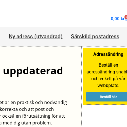
0,00
kr
g
Ny adress (utvandrad)
Särskild postadress
Adressändring
Beställ en
 – uppdaterad
adressändring snab
och enkelt på vår
webbplats.
Beställ här
Det är en praktisk och nödvändig
 korrekta och att post och
 också en förutsättning för att
a med dig utan problem.