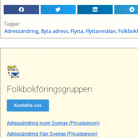
Taggar:
Adressändring
,
Byta adress
,
Flytta
,
Flyttanmälan
,
Folkbok
Folkbokföringsgruppen
Kontakta oss
Adressändring inom Sverige (Privatperson)
Adressändring från Sverige (Privatperson)