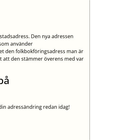
ostadsadress. Den nya adressen
a som använder
 det den folkbokföringsadress man är
igt att den stämmer överens med var
 på
 din adressändring redan idag!