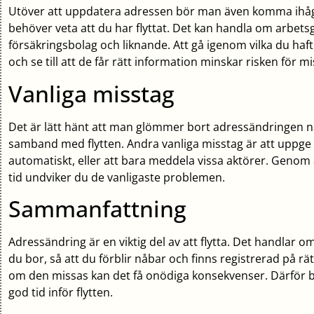
Utöver att uppdatera adressen bör man även komma ihåg
behöver veta att du har flyttat. Det kan handla om arbetsg
försäkringsbolag och liknande. Att gå igenom vilka du ha
och se till att de får rätt information minskar risken för m
Vanliga misstag
Det är lätt hänt att man glömmer bort adressändringen n
samband med flytten. Andra vanliga misstag är att uppge f
automatiskt, eller att bara meddela vissa aktörer. Genom
tid undviker du de vanligaste problemen.
Sammanfattning
Adressändring är en viktig del av att flytta. Det handlar o
du bor, så att du förblir nåbar och finns registrerad på rä
om den missas kan det få onödiga konsekvenser. Därför bö
god tid inför flytten.