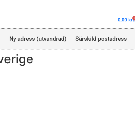
0,00
kr
g
Ny adress (utvandrad)
Särskild postadress
verige