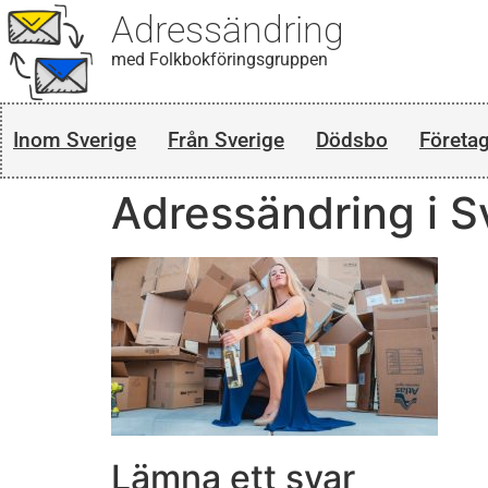
Adressändring
med Folkbokföringsgruppen
Inom Sverige
Från Sverige
Dödsbo
Företa
Adressändring i S
Lämna ett svar