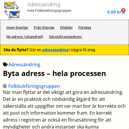
Adressändring
0
med Folkbokföringsgruppen
0,00
kr
Inom Sverige
Från Sverige
Dödsbo
Företag
Ny adress (utvandrad)
Särskild postadress
Ska du flytta?
Gör en
adressändring
i några få steg.
Adressändring
Byta adress – hela processen
Folkbokföringsgruppen
När man flyttar är det viktigt att göra en adressändring.
Det är en praktisk och nödvändig åtgärd för att
säkerställa att uppgifter om var man bor är korrekta och
att post och information kommer fram. En korrekt
adress i registren är också en förutsättning för att
myndigheter och andra instanser ska kunna