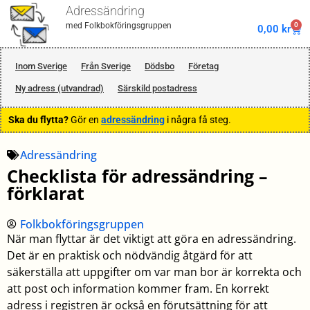
Adressändring
0
med Folkbokföringsgruppen
0,00
kr
Inom Sverige
Från Sverige
Dödsbo
Företag
Ny adress (utvandrad)
Särskild postadress
Ska du flytta?
Gör en
adressändring
i några få steg.
Adressändring
Checklista för adressändring –
förklarat
Folkbokföringsgruppen
När man flyttar är det viktigt att göra en adressändring.
Det är en praktisk och nödvändig åtgärd för att
säkerställa att uppgifter om var man bor är korrekta och
att post och information kommer fram. En korrekt
adress i registren är också en förutsättning för att