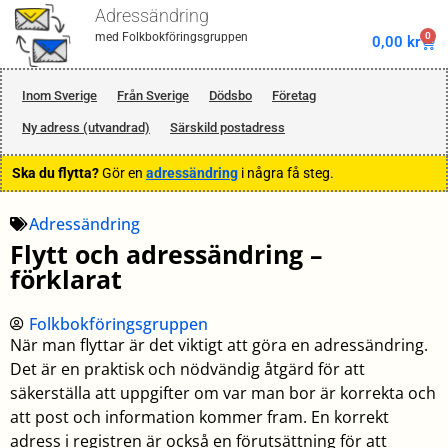
Adressändring
0
med Folkbokföringsgruppen
0,00
kr
Inom Sverige
Från Sverige
Dödsbo
Företag
Ny adress (utvandrad)
Särskild postadress
Ska du flytta?
Gör en
adressändring
i några få steg.
Adressändring
Flytt och adressändring –
förklarat
Folkbokföringsgruppen
När man flyttar är det viktigt att göra en adressändring.
Det är en praktisk och nödvändig åtgärd för att
säkerställa att uppgifter om var man bor är korrekta och
att post och information kommer fram. En korrekt
adress i registren är också en förutsättning för att