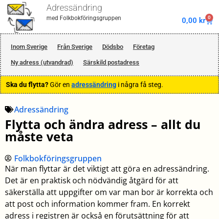
Adressändring
0
med Folkbokföringsgruppen
0,00
kr
Inom Sverige
Från Sverige
Dödsbo
Företag
Ny adress (utvandrad)
Särskild postadress
Ska du flytta?
Gör en
adressändring
i några få steg.
Adressändring
Flytta och ändra adress – allt du
måste veta
Folkbokföringsgruppen
När man flyttar är det viktigt att göra en adressändring.
Det är en praktisk och nödvändig åtgärd för att
säkerställa att uppgifter om var man bor är korrekta och
att post och information kommer fram. En korrekt
adress i registren är också en förutsättning för att