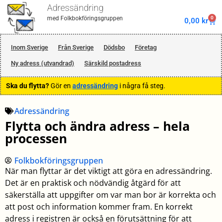
Adressändring
0
med Folkbokföringsgruppen
0,00
kr
Inom Sverige
Från Sverige
Dödsbo
Företag
Ny adress (utvandrad)
Särskild postadress
Ska du flytta?
Gör en
adressändring
i några få steg.
Adressändring
Flytta och ändra adress – hela
processen
Folkbokföringsgruppen
När man flyttar är det viktigt att göra en adressändring.
Det är en praktisk och nödvändig åtgärd för att
säkerställa att uppgifter om var man bor är korrekta och
att post och information kommer fram. En korrekt
adress i registren är också en förutsättning för att