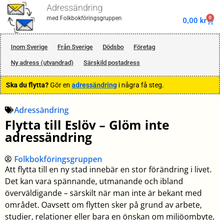
Adressändring
0
med Folkbokföringsgruppen
0,00
kr
Inom Sverige
Från Sverige
Dödsbo
Företag
Ny adress (utvandrad)
Särskild postadress
Ska du flytta?
Gör en
adressändring
i några få steg.
Adressändring
Flytta till Eslöv – Glöm inte
adressändring
Folkbokföringsgruppen
Att flytta till en ny stad innebär en stor förändring i livet.
Det kan vara spännande, utmanande och ibland
överväldigande – särskilt när man inte är bekant med
området. Oavsett om flytten sker på grund av arbete,
studier, relationer eller bara en önskan om miljöombyte,