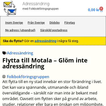
Adressändring
0
med Folkbokföringsgruppen
0,00
kr
Inom Sverige
Från Sverige
Dödsbo
Företag
Ny adress (utvandrad)
Särskild postadress
Ska du flytta?
Gör en
adressändring
i några få steg.
Adressändring
Flytta till Motala – Glöm inte
adressändring
Folkbokföringsgruppen
Att flytta till en ny stad innebär en stor förändring i livet.
Det kan vara spännande, utmanande och ibland
överväldigande – särskilt när man inte är bekant med
området. Oavsett om flytten sker på grund av arbete,
studier, relationer eller bara en önskan om miljöombyte,