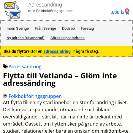
Adressändring
0
med Folkbokföringsgruppen
0,00
kr
Inom Sverige
Från Sverige
Dödsbo
Företag
Ny adress (utvandrad)
Särskild postadress
Ska du flytta?
Gör en
adressändring
i några få steg.
Adressändring
Flytta till Vetlanda – Glöm inte
adressändring
Folkbokföringsgruppen
Att flytta till en ny stad innebär en stor förändring i livet.
Det kan vara spännande, utmanande och ibland
överväldigande – särskilt när man inte är bekant med
området. Oavsett om flytten sker på grund av arbete,
studier, relationer eller bara en önskan om miljöombyte,