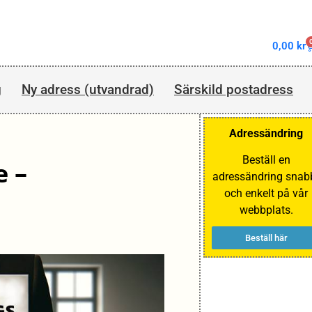
0,00
kr
g
Ny adress (utvandrad)
Särskild postadress
Adressändring
Beställ en
e –
adressändring snab
och enkelt på vår
webbplats.
Beställ här