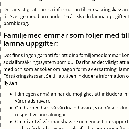
Det är viktigt att lämna informaiton till Försäkringskassan
till Sverige med barn under 16 år, ska du lämna uppgifter f
barnbidrag.
Familjemedlemmar som följer med till
lämna uppgifter:
Det finns ingen garanti för att dina familjemedlemmar 
socialförsäkringssystem som du. Därför är det viktigt att
med och som ansöker om någon form av ersättning, lämnar
Försäkringskassan. Se till att även inkludera information
flytten.
I din egen anmälan har du möjlighet att inkludera in
vårdnadshavare.
Om barnen har två vårdnadshavare, ska båda inklud
respektive anmälningar.
Om ni är två vårdnadshavare och endast du rapportera
andra vårdnadshavaren bekräfta barnens uppgifter gen