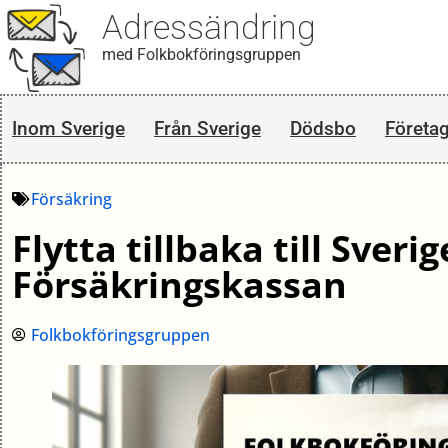
Adressändring
med Folkbokföringsgruppen
Inom Sverige
Från Sverige
Dödsbo
Företa
Försäkring
Flytta tillbaka till Sverig
Försäkringskassan
Folkbokföringsgruppen