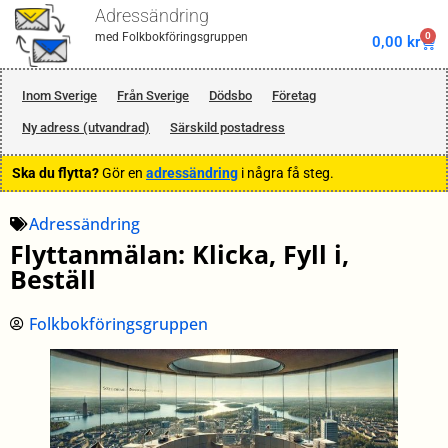
Adressändring
0
med Folkbokföringsgruppen
0,00
kr
Inom Sverige
Från Sverige
Dödsbo
Företag
Ny adress (utvandrad)
Särskild postadress
Ska du flytta?
Gör en
adressändring
i några få steg.
Adressändring
Flyttanmälan: Klicka, Fyll i,
Beställ
Folkbokföringsgruppen