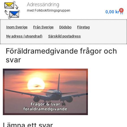
Adressändring
0
med Folkbokföringsgruppen
0,00
kr
Inom Sverige
Från Sverige
Dödsbo
Företag
Ny adress (utvandrad)
Särskild postadress
Föräldramedgivande frågor och
svar
Lämna ett svar