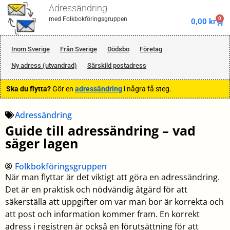
Adressändring
0
med Folkbokföringsgruppen
0,00
kr
Inom Sverige
Från Sverige
Dödsbo
Företag
Ny adress (utvandrad)
Särskild postadress
Ska du flytta?
Gör en
adressändring
i några få steg.
Adressändring
Guide till adressändring – vad
säger lagen
Folkbokföringsgruppen
När man flyttar är det viktigt att göra en adressändring.
Det är en praktisk och nödvändig åtgärd för att
säkerställa att uppgifter om var man bor är korrekta och
att post och information kommer fram. En korrekt
adress i registren är också en förutsättning för att