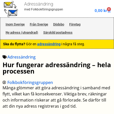
Adressändring
0
med Folkbokföringsgruppen
0,00
kr
Inom Sverige
Från Sverige
Dödsbo
Företag
Ny adress (utvandrad)
Särskild postadress
Ska du flytta?
Gör en
adressändring
i några få steg.
Adressändring
Hur fungerar adressändring – hela
processen
Folkbokföringsgruppen
Många glömmer att göra adressändring i samband med
flytt, vilket kan få konsekvenser. Viktiga brev, räkningar
och information riskerar att gå förlorade. Se därför till
att din nya adress registreras i god tid.