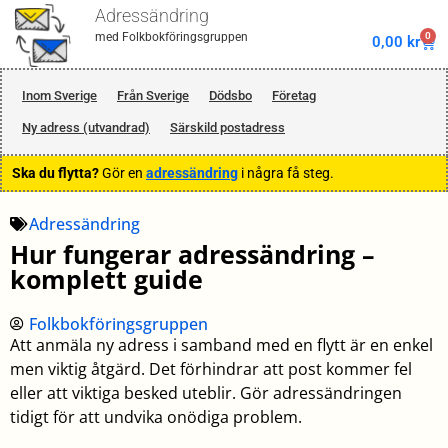
Adressändring
0
med Folkbokföringsgruppen
0,00
kr
Inom Sverige
Från Sverige
Dödsbo
Företag
Ny adress (utvandrad)
Särskild postadress
Ska du flytta?
Gör en
adressändring
i några få steg.
Adressändring
Hur fungerar adressändring –
komplett guide
Folkbokföringsgruppen
Att anmäla ny adress i samband med en flytt är en enkel
men viktig åtgärd. Det förhindrar att post kommer fel
eller att viktiga besked uteblir. Gör adressändringen
tidigt för att undvika onödiga problem.