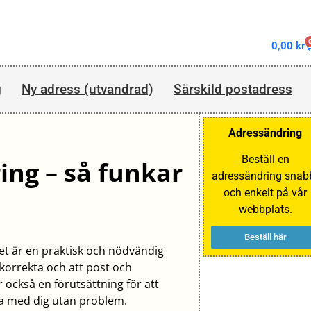
0,00
kr
g
Ny adress (utvandrad)
Särskild postadress
Adressändring
Beställ en
ng – så funkar
adressändring snab
och enkelt på vår
webbplats.
Beställ här
Det är en praktisk och nödvändig
 korrekta och att post och
 också en förutsättning för att
a med dig utan problem.