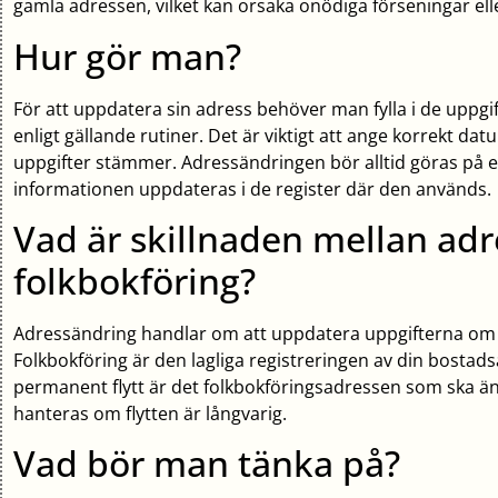
gamla adressen, vilket kan orsaka onödiga förseningar el
Hur gör man?
För att uppdatera sin adress behöver man fylla i de uppgi
enligt gällande rutiner. Det är viktigt att ange korrekt datum
uppgifter stämmer. Adressändringen bör alltid göras på ett k
informationen uppdateras i de register där den används.
Vad är skillnaden mellan ad
folkbokföring?
Adressändring handlar om att uppdatera uppgifterna om va
Folkbokföring är den lagliga registreringen av din bosta
permanent flytt är det folkbokföringsadressen som ska änd
hanteras om flytten är långvarig.
Vad bör man tänka på?