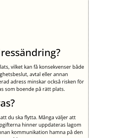
dressändring?
plats, vilket kan få konsekvenser både
ghetsbeslut, avtal eller annan
erad adress minskar också risken för
as som boende på rätt plats.
as?
tt du ska flytta. Många väljer att
uppgifterna hinner uppdateras lagom
h annan kommunikation hamna på den