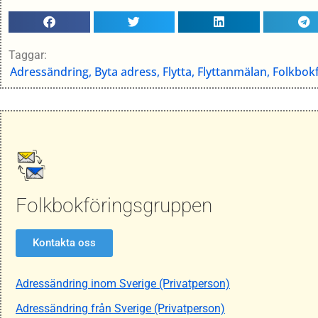
Taggar:
Adressändring
,
Byta adress
,
Flytta
,
Flyttanmälan
,
Folkbok
Folkbokföringsgruppen
Kontakta oss
Adressändring inom Sverige (Privatperson)
Adressändring från Sverige (Privatperson)