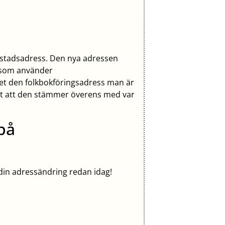
ostadsadress. Den nya adressen
a som använder
 det den folkbokföringsadress man är
igt att den stämmer överens med var
 på
 din adressändring redan idag!