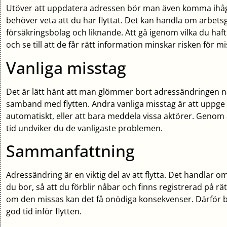
Utöver att uppdatera adressen bör man även komma ihåg
behöver veta att du har flyttat. Det kan handla om arbetsg
försäkringsbolag och liknande. Att gå igenom vilka du ha
och se till att de får rätt information minskar risken för m
Vanliga misstag
Det är lätt hänt att man glömmer bort adressändringen n
samband med flytten. Andra vanliga misstag är att uppge f
automatiskt, eller att bara meddela vissa aktörer. Genom
tid undviker du de vanligaste problemen.
Sammanfattning
Adressändring är en viktig del av att flytta. Det handlar o
du bor, så att du förblir nåbar och finns registrerad på rä
om den missas kan det få onödiga konsekvenser. Därför bö
god tid inför flytten.