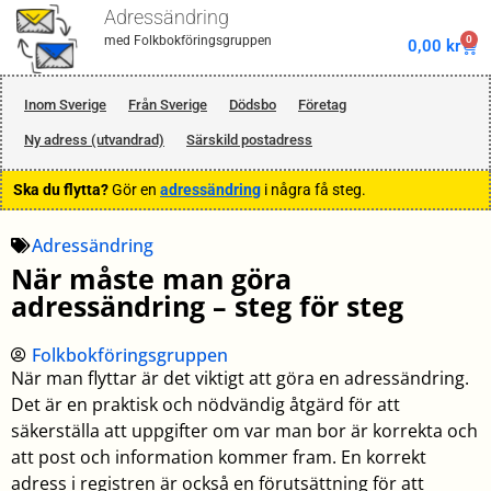
Adressändring
0
med Folkbokföringsgruppen
0,00
kr
Inom Sverige
Från Sverige
Dödsbo
Företag
Ny adress (utvandrad)
Särskild postadress
Ska du flytta?
Gör en
adressändring
i några få steg.
Adressändring
När måste man göra
adressändring – steg för steg
Folkbokföringsgruppen
När man flyttar är det viktigt att göra en adressändring.
Det är en praktisk och nödvändig åtgärd för att
säkerställa att uppgifter om var man bor är korrekta och
att post och information kommer fram. En korrekt
adress i registren är också en förutsättning för att