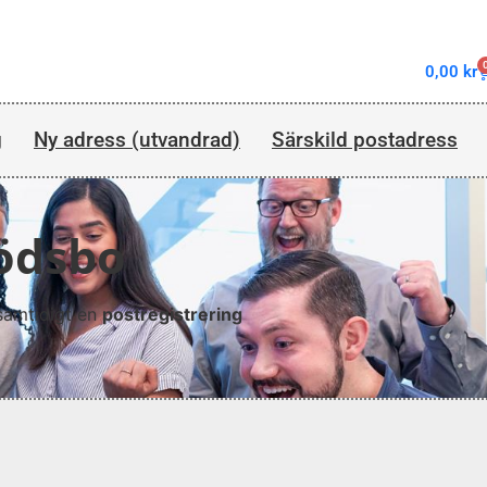
0,00
kr
g
Ny adress (utvandrad)
Särskild postadress
dödsbo
samtidigt en
postregistrering