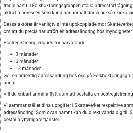
tredje part till Folkbokföringsgruppen ställa adressförfrågnin
aktuella adressen som kund har anmält där vi också skicka vid
Dessa aktörer är vanligtvis inte uppkopplade mot Skatteverket
om att du precis har utfört en adressändring hos myndigheter oc
Postregistrering erbjuds för närvarande i:
3 månader
6 månader
12 månader
Gör en ordentlig adressändring hos oss på Folkbokföringsgrupp
annat.
Vill du enbart anmäla flytt utan att beställa en postregistrerin
Vi sammanställer dina uppgifter i Skatteverket respektive anm
adressändring. Som ovan nämnt kan du direkt vända dig till Ska
beställa ytterligare tjänster.