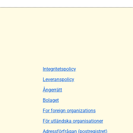
Integritetspolicy
Leveranspolicy
Ångerrätt
Bolaget
For foreign organizations
För utländska organisationer
Adressförfrågan (postregistret)