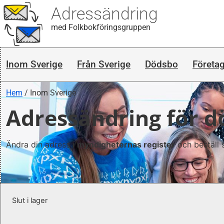
Adressändring
med Folkbokföringsgruppen
Inom Sverige
Från Sverige
Dödsbo
Företa
Hem
/ Inom Sverige
Adressändring för 
Ändra din adress i
myndigheternas register
och beställ 
Slut i lager