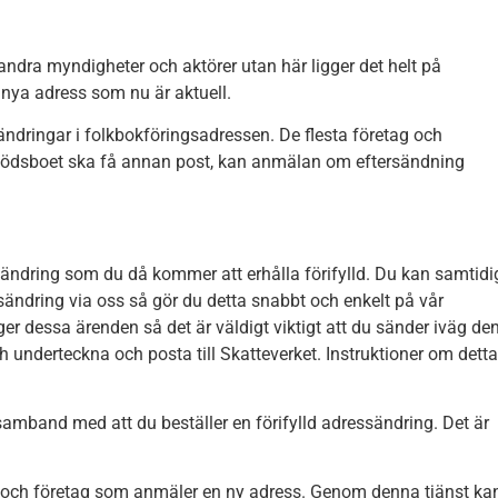
andra myndigheter och aktörer utan här ligger det helt på
en nya adress som nu är aktuell.
 ändringar i folkbokföringsadressen. De flesta företag och
t dödsboet ska få annan post, kan anmälan om eftersändning
ändring som du då kommer att erhålla förifylld. Du kan samtidi
essändring via oss så gör du detta snabbt och enkelt på vår
er dessa ärenden så det är väldigt viktigt att du sänder iväg de
och underteckna och posta till Skatteverket. Instruktioner om detta
i samband med att du beställer en förifylld adressändring. Det är
ner och företag som anmäler en ny adress. Genom denna tjänst ka