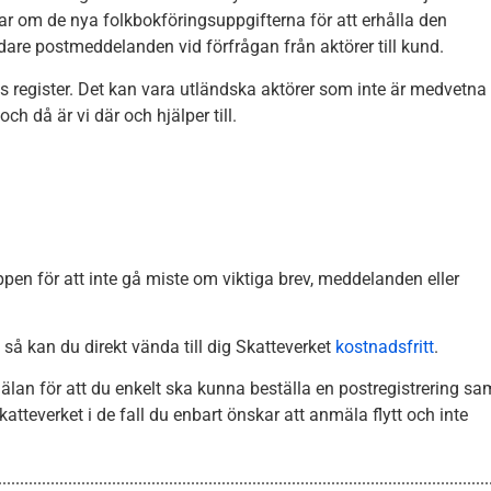
gar om de nya folkbokföringsuppgifterna för att erhålla den
are postmeddelanden vid förfrågan från aktörer till kund.
s register. Det kan vara utländska aktörer som inte är medvetna
h då är vi där och hjälper till.
en för att inte gå miste om viktiga brev, meddelanden eller
g så kan du direkt vända till dig Skatteverket
kostnadsfritt
.
älan för att du enkelt ska kunna beställa en postregistrering sa
tteverket i de fall du enbart önskar att anmäla flytt och inte