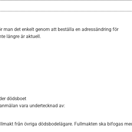
ör man det enkelt genom att beställa en adressändring för
e längre är aktuell.
äder dödsboet
e anmälan vara undertecknad av:
llmakt från övriga dödsbodelägare. Fullmakten ska bifogas me