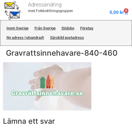
Adressändring
0
med Folkbokföringsgruppen
0,00
kr
Inom Sverige
Från Sverige
Dödsbo
Företag
Ny adress (utvandrad)
Särskild postadress
Gravrattsinnehavare-840-460
Lämna ett svar