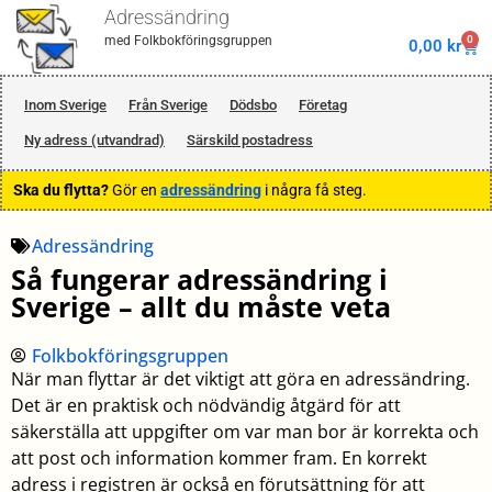
Adressändring
0
med Folkbokföringsgruppen
0,00
kr
Inom Sverige
Från Sverige
Dödsbo
Företag
Ny adress (utvandrad)
Särskild postadress
Ska du flytta?
Gör en
adressändring
i några få steg.
Adressändring
Så fungerar adressändring i
Sverige – allt du måste veta
Folkbokföringsgruppen
När man flyttar är det viktigt att göra en adressändring.
Det är en praktisk och nödvändig åtgärd för att
säkerställa att uppgifter om var man bor är korrekta och
att post och information kommer fram. En korrekt
adress i registren är också en förutsättning för att