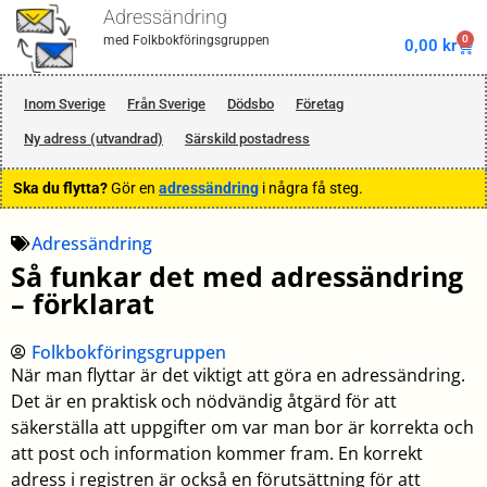
Adressändring
0
med Folkbokföringsgruppen
0,00
kr
Inom Sverige
Från Sverige
Dödsbo
Företag
Ny adress (utvandrad)
Särskild postadress
Ska du flytta?
Gör en
adressändring
i några få steg.
Adressändring
Så funkar det med adressändring
– förklarat
Folkbokföringsgruppen
När man flyttar är det viktigt att göra en adressändring.
Det är en praktisk och nödvändig åtgärd för att
säkerställa att uppgifter om var man bor är korrekta och
att post och information kommer fram. En korrekt
adress i registren är också en förutsättning för att