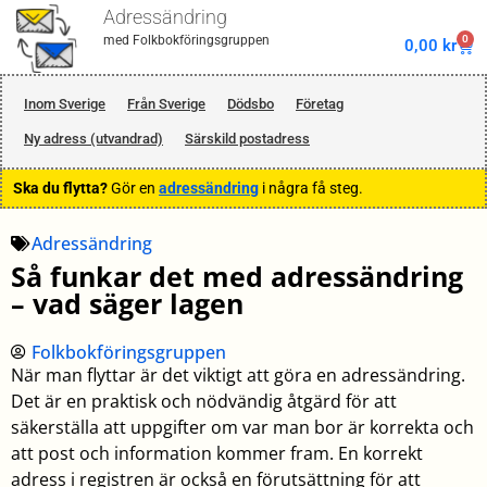
Adressändring
0
med Folkbokföringsgruppen
0,00
kr
Inom Sverige
Från Sverige
Dödsbo
Företag
Ny adress (utvandrad)
Särskild postadress
Ska du flytta?
Gör en
adressändring
i några få steg.
Adressändring
Så funkar det med adressändring
– vad säger lagen
Folkbokföringsgruppen
När man flyttar är det viktigt att göra en adressändring.
Det är en praktisk och nödvändig åtgärd för att
säkerställa att uppgifter om var man bor är korrekta och
att post och information kommer fram. En korrekt
adress i registren är också en förutsättning för att