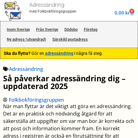
Adressändring
0
med Folkbokföringsgruppen
0,00
kr
Inom Sverige
Från Sverige
Dödsbo
Företag
Ny adress (utvandrad)
Särskild postadress
Ska du flytta?
Gör en
adressändring
i några få steg.
Adressändring
Så påverkar adressändring dig –
uppdaterad 2025
Folkbokföringsgruppen
När man flyttar är det viktigt att göra en adressändring.
Det är en praktisk och nödvändig åtgärd för att
säkerställa att uppgifter om var man bor är korrekta och
att post och information kommer fram. En korrekt
adress i registren är också en förutsättning för att