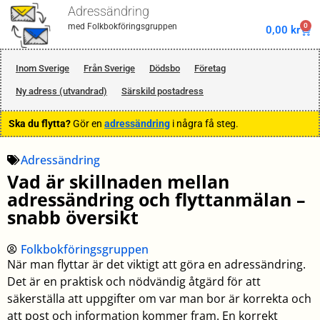
Adressändring
0
med Folkbokföringsgruppen
0,00
kr
Inom Sverige
Från Sverige
Dödsbo
Företag
Ny adress (utvandrad)
Särskild postadress
Ska du flytta?
Gör en
adressändring
i några få steg.
Adressändring
Vad är skillnaden mellan
adressändring och flyttanmälan –
snabb översikt
Folkbokföringsgruppen
När man flyttar är det viktigt att göra en adressändring.
Det är en praktisk och nödvändig åtgärd för att
säkerställa att uppgifter om var man bor är korrekta och
att post och information kommer fram. En korrekt