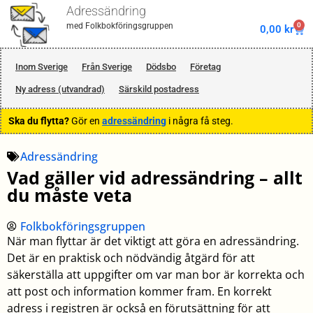
Adressändring
0
med Folkbokföringsgruppen
0,00
kr
Inom Sverige
Från Sverige
Dödsbo
Företag
Ny adress (utvandrad)
Särskild postadress
Ska du flytta?
Gör en
adressändring
i några få steg.
Adressändring
Vad gäller vid adressändring – allt
du måste veta
Folkbokföringsgruppen
När man flyttar är det viktigt att göra en adressändring.
Det är en praktisk och nödvändig åtgärd för att
säkerställa att uppgifter om var man bor är korrekta och
att post och information kommer fram. En korrekt
adress i registren är också en förutsättning för att