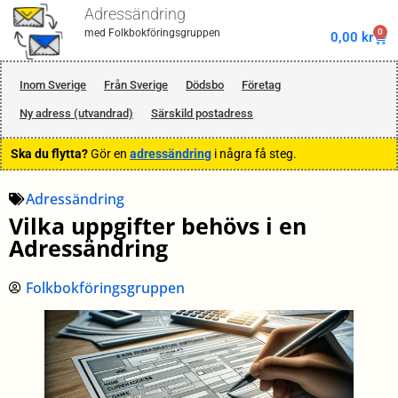
Adressändring
0
med Folkbokföringsgruppen
0,00
kr
Inom Sverige
Från Sverige
Dödsbo
Företag
Ny adress (utvandrad)
Särskild postadress
Ska du flytta?
Gör en
adressändring
i några få steg.
Adressändring
Vilka uppgifter behövs i en
Adressändring
Folkbokföringsgruppen