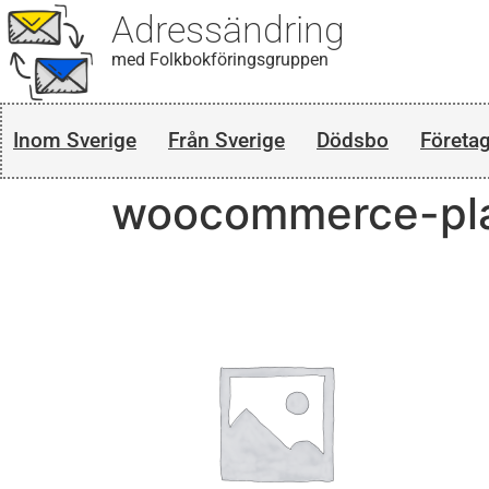
Adressändring
med Folkbokföringsgruppen
Inom Sverige
Från Sverige
Dödsbo
Företa
woocommerce-pla