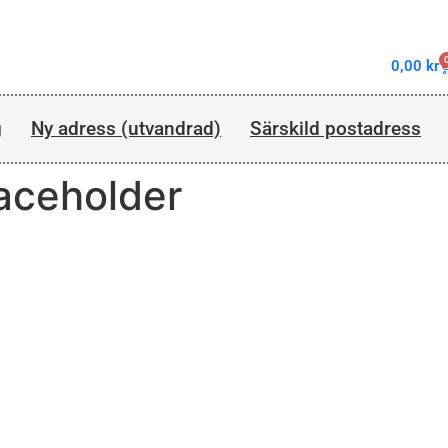
0,00
kr
g
Ny adress (utvandrad)
Särskild postadress
ceholder